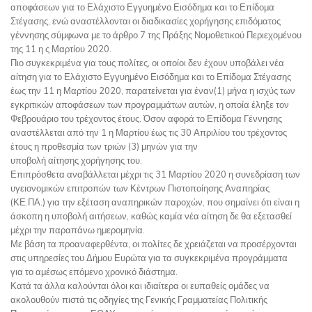
αποφάσεων για το Ελάχιστο Εγγυημένο Εισόδημα και το Επίδομα
Στέγασης, ενώ αναστέλλονται οι διαδικασίες χορήγησης επιδόματος
γέννησης σύμφωνα με το άρθρο 7 της Πράξης Νομοθετικού Περιεχομένου
της 11 η ς Μαρτίου 2020.
Πιο συγκεκριμένα για τους πολίτες, οι οποίοι δεν έχουν υποβάλει νέα
αίτηση για το Ελάχιστο Εγγυημένο Εισόδημα και το Επίδομα Στέγασης
έως την 11 η Μαρτίου 2020, παρατείνεται για έναν(1) μήνα η ισχύς των
εγκριτικών αποφάσεων των προγραμμάτων αυτών, η οποία έληξε τον
Φεβρουάριο του τρέχοντος έτους. Όσον αφορά το Επίδομα Γέννησης
αναστέλλεται από την 1 η Μαρτίου έως τις 30 Απριλίου του τρέχοντος
έτους η προθεσμία των τριών (3) μηνών για την
υποβολή αίτησης χορήγησης του.
Επιπρόσθετα αναβάλλεται μέχρι τις 31 Μαρτίου 2020 η συνεδρίαση των
υγειονομικών επιτροπών των Κέντρων Πιστοποίησης Αναπηρίας
(ΚΕ.ΠΑ.) για την εξέταση αναπηρικών παροχών, που σημαίνει ότι είναι η
άσκοπη η υποβολή αιτήσεων, καθώς καμία νέα αίτηση δε θα εξετασθεί
μέχρι την παραπάνω ημερομηνία.
Με βάση τα προαναφερθέντα, οι πολίτες δε χρειάζεται να προσέρχονται
στις υπηρεσίες του Δήμου Ευρώτα για τα συγκεκριμένα προγράμματα
για το αμέσως επόμενο χρονικό διάστημα.
Κατά τα άλλα καλούνται όλοι και ιδιαίτερα οι ευπαθείς ομάδες να
ακολουθούν πιστά τις οδηγίες της Γενικής Γραμματείας Πολιτικής