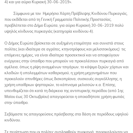
4) και για αύριο Κυριακή 30-06-2019».
Σύμφωνα με τον Ημερήσιο Χάρτη Πρόβλεψης Κινδύνου Πυρκαγιάς,
που εκδίδεται από τη Γενική Γραμματεία Πολιτικής Προστασίας,
προβλέπεται στο Δήμο Ευρώτα, για αύριο Κυριακή 30-06-2019 πολύ
υψηλός κίνδυνος πυρκαγιάς (κατηγορία κινδύνου 4).
Ο Δήμος Ευρώτα βρίσκεται σε αυξημένη ετοιμότητα και συνιστά στους
πολίτες (και ιδιαίτερα σε αγρότες, κτηνοτρόφους και μελισσοκόμους) τις
επόμενες ημέρες, να είναι ιδιαίτερα προσεκτικοί και να αποφεύγουν
ενέργειες στην ύπαιθρο που μπορούν να προκαλέσουν πυρκαγιά από
αμέλεια, όπως η ρίψη αναμμένων τσιγάρων, το κάψιμο ξερών χόρτων και
κλαδιών ή υπολειμμάτων καθαρισμού, η χρήση μηχανημάτων που
προκαλούν σπινθήρες όπως δισκοπρίονα, συσκευές συγκόλλησης, η
χρήση υπαίθριων ψησταριών, το κάπνισμα μελισσών κ.α. Επίσης,
υπενθυμίζεται ότι κατά τη διάρκεια της αντιπυρικής περιόδου (από 1ης
Μαϊου έως 30 Οκτωβρίου) απαγορεύεται η οποιαδήποτε χρήση φωτιάς
στην ύπαιθρο.
Σεβόμαστε τις απαγορεύσεις πρόσβασης στα δάση σε περιόδους υψηλού
κινδύνου.
Σε περίπτωση που οι πολίτες αντιληφθούν πυρκαγιά, παρακαλούνται να