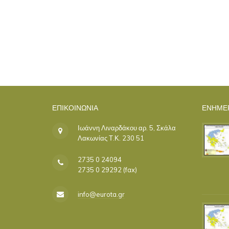
ΕΠΙΚΟΙΝΩΝΊΑ
ΕΝΗΜΕ
Ιωάννη Λιναρδάκου αρ. 5, Σκάλα
Λακωνίας Τ.Κ. 230 51
2735 0 24094
2735 0 29292 (fax)
info@eurota.gr