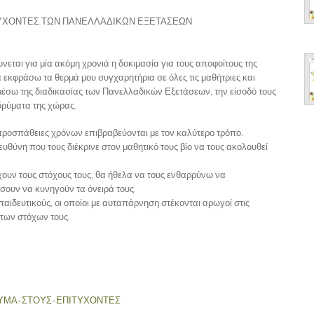
ΥΧΟΝΤΕΣ ΤΩΝ ΠΑΝΕΛΛΑΔΙΚΩΝ ΕΞΕΤΑΣΕΩΝ
ται για μία ακόμη χρονιά η δοκιμασία για τους αποφοίτους της
 εκφράσω τα θερμά μου συγχαρητήρια σε όλες τις μαθήτριες και
έσω της διαδικασίας των Πανελλαδικών Εξετάσεων, την είσοδό τους
δρύματα της χώρας.
ι προσπάθειες χρόνων επιβραβεύονται με τον καλύτερο τρόπο.
ευθύνη που τους διέκρινε στον μαθητικό τους βίο να τους ακολουθεί
χουν τους στόχους τους, θα ήθελα να τους ενθαρρύνω να
ίσουν να κυνηγούν τα όνειρά τους.
παιδευτικούς, οι οποίοι με αυταπάρνηση στέκονται αρωγοί στις
των στόχων τους.
ΥΜΑ-ΣΤΟΥΣ-ΕΠΙΤΥΧΟΝΤΕΣ