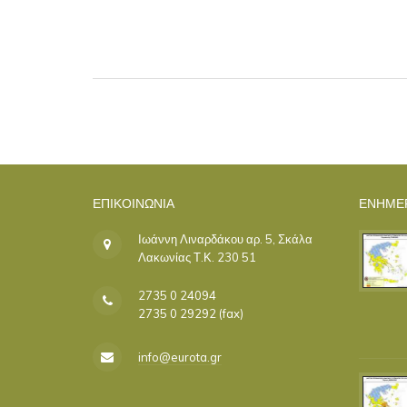
ΕΠΙΚΟΙΝΩΝΊΑ
ΕΝΗΜΕ
Ιωάννη Λιναρδάκου αρ. 5, Σκάλα
Λακωνίας Τ.Κ. 230 51
2735 0 24094
2735 0 29292 (fax)
info@eurota.gr