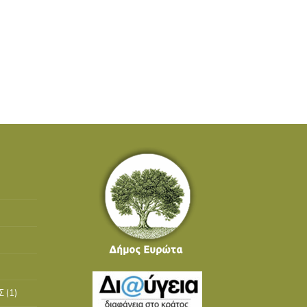
Σ
(1)