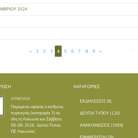
ΕΜΒΡΙΟΥ 2024
…
4
«
1
2
3
5
6
7
8
9
»
ΡΩΣΗ
ΚΑΤΗΓΟΡΙΕΣ
07/08/2026
ΕΚΔΗΛΩΣΕΙΣ
(8)
Παραμένει υψηλός ο κίνδυνος
πυρκαγιάς (κατηγορία 3) σε
ΔΕΛΤΙΑ ΤΥΠΟΥ
(120)
όλη τη Λακωνία και Σάββατο
08-08-2026- Δελτίο Τύπου
ΑΝΑΚΟΙΝΩΣΕΙΣ
(1968)
ΠΕ Λακωνίας
ΕΝΗΜΕΡΩΣΗ
(28)