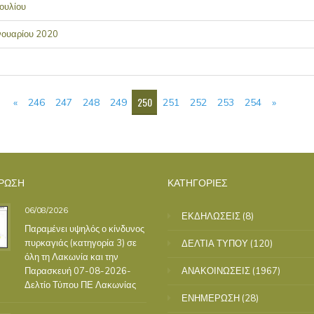
ουλίου
νουαρίου 2020
250
«
246
247
248
249
251
252
253
254
»
ΡΩΣΗ
ΚΑΤΗΓΟΡΙΕΣ
06/08/2026
ΕΚΔΗΛΩΣΕΙΣ
(8)
Παραμένει υψηλός ο κίνδυνος
πυρκαγιάς (κατηγορία 3) σε
ΔΕΛΤΙΑ ΤΥΠΟΥ
(120)
όλη τη Λακωνία και την
Παρασκευή 07-08-2026-
ΑΝΑΚΟΙΝΩΣΕΙΣ
(1967)
Δελτίο Τύπου ΠΕ Λακωνίας
ΕΝΗΜΕΡΩΣΗ
(28)