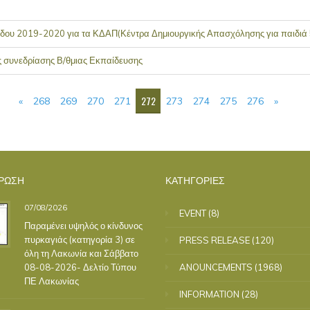
ου 2019-2020 για τα ΚΔΑΠ(Κέντρα Δημιουργικής Απασχόλησης για παιδιά 5
ς συνεδρίασης Β/θμιας Εκπαίδευσης
272
«
268
269
270
271
273
274
275
276
»
ΡΩΣΗ
ΚΑΤΗΓΟΡΙΕΣ
07/08/2026
EVENT
(8)
Παραμένει υψηλός ο κίνδυνος
πυρκαγιάς (κατηγορία 3) σε
PRESS RELEASE
(120)
όλη τη Λακωνία και Σάββατο
08-08-2026- Δελτίο Τύπου
ANOUNCEMENTS
(1968)
ΠΕ Λακωνίας
INFORMATION
(28)