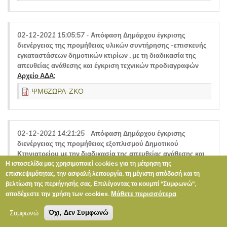
02-12-2021 15:05:57
-
Απόφαση Δημάρχου έγκρισης
διενέργειας της προμήθειας υλικών συντήρησης -επισκευής
εγκαταστάσεων δημοτικών κτιρίων , με τη διαδικασία της
απευθείας ανάθεσης και έγκριση τεχνικών προδιαγραφών
Αρχείο ΑΔΑ:
ΨΜ6ΖΩΡΛ-ΖΚΟ
02-12-2021 14:21:25
-
Απόφαση Δημάρχου έγκρισης
διενέργειας της προμήθειας εξοπλισμού Δημοτικού
Κτηνιατρείου με την διαδικασία της απευθείας ανάθεσης και
Η ιστοσελίδα μας χρησιμοποιεί cookies για τη μέτρηση της
έγκριση τεχνικών προδιαγραφών
επισκεψιμότητας, την ασφαλή λειτουργία, τη μέγιστη απόδοσή και τη
Αρχείο ΑΔΑ:
βελτίωση της περιήγησής σας. Επιλέγοντας το κουμπί "Συμφωνώ",
9ΩΠΦΩΡΛ-ΜΤΖ
Μάθετε περισσότερα
αποδέχεστε την χρήση των cookies.
Συμφωνώ
Όχι, Δεν Συμφωνώ