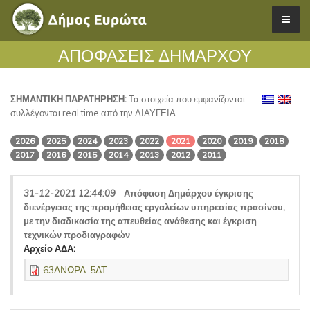
ΑΠΟΦΑΣΕΙΣ ΔΗΜΑΡΧΟΥ
ΣΗΜΑΝΤΙΚΗ ΠΑΡΑΤΗΡΗΣΗ:
Τα στοιχεία που εμφανίζονται
συλλέγονται real time από την ΔΙΑΥΓΕΙΑ
2026
2025
2024
2023
2022
2021
2020
2019
2018
2017
2016
2015
2014
2013
2012
2011
31-12-2021 12:44:09
-
Απόφαση Δημάρχου έγκρισης
διενέργειας της προμήθειας εργαλείων υπηρεσίας πρασίνου,
με την διαδικασία της απευθείας ανάθεσης και έγκριση
τεχνικών προδιαγραφών
Αρχείο ΑΔΑ:
63ΑΝΩΡΛ-5ΔΤ