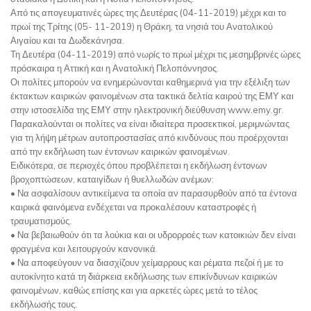
Από τις απογευματινές ώρες της Δευτέρας (04-11-2019) μέχρι και το
πρωί της Τρίτης (05- 11-2019) η Θράκη, τα νησιά του Ανατολικού
Αιγαίου και τα Δωδεκάνησα.
Τη Δευτέρα (04-11-2019) από νωρίς το πρωί μέχρι τις μεσημβρινές ώρες
πρόσκαιρα η Αττική και η Ανατολική Πελοπόννησος.
Οι πολίτες μπορούν να ενημερώνονται καθημερινά για την εξέλιξη των
έκτακτων καιρικών φαινομένων στα τακτικά δελτία καιρού της ΕΜΥ και
στην ιστοσελίδα της ΕΜΥ στην ηλεκτρονική διεύθυνση www.emy.gr.
Παρακαλούνται οι πολίτες να είναι ιδιαίτερα προσεκτικοί, μεριμνώντας
για τη λήψη μέτρων αυτοπροστασίας από κινδύνους που προέρχονται
από την εκδήλωση των έντονων καιρικών φαινομένων.
Ειδικότερα, σε περιοχές όπου προβλέπεται η εκδήλωση έντονων
βροχοπτώσεων, καταιγίδων ή θυελλωδών ανέμων:
• Να ασφαλίσουν αντικείμενα τα οποία αν παρασυρθούν από τα έντονα
καιρικά φαινόμενα ενδέχεται να προκαλέσουν καταστροφές ή
τραυματισμούς.
• Να βεβαιωθούν ότι τα λούκια και οι υδρορροές των κατοικιών δεν είναι
φραγμένα και λειτουργούν κανονικά.
• Να αποφεύγουν να διασχίζουν χείμαρρους και ρέματα πεζοί ή με το
αυτοκίνητο κατά τη διάρκεια εκδήλωσης των επικίνδυνων καιρικών
φαινομένων, καθώς επίσης και για αρκετές ώρες μετά το τέλος
εκδήλωσής τους.