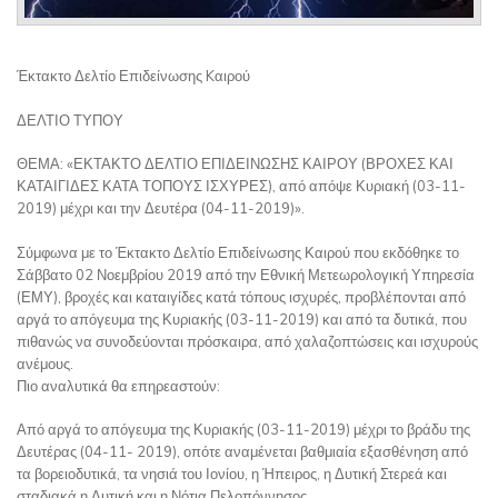
Έκτακτο Δελτίο Επιδείνωσης Kαιρού
ΔΕΛΤΙΟ ΤΥΠΟΥ
ΘΕΜΑ: «ΕΚΤΑΚΤΟ ΔΕΛΤΙΟ ΕΠΙΔΕΙΝΩΣΗΣ ΚΑΙΡΟΥ (ΒΡΟΧΕΣ ΚΑΙ
ΚΑΤΑΙΓΙΔΕΣ ΚΑΤΑ ΤΟΠΟΥΣ ΙΣΧΥΡΕΣ), από απόψε Κυριακή (03-11-
2019) μέχρι και την Δευτέρα (04-11-2019)».
Σύμφωνα με το Έκτακτο Δελτίο Επιδείνωσης Καιρού που εκδόθηκε το
Σάββατο 02 Νοεμβρίου 2019 από την Εθνική Μετεωρολογική Υπηρεσία
(ΕΜΥ), βροχές και καταιγίδες κατά τόπους ισχυρές, προβλέπονται από
αργά το απόγευμα της Κυριακής (03-11-2019) και από τα δυτικά, που
πιθανώς να συνοδεύονται πρόσκαιρα, από χαλαζοπτώσεις και ισχυρούς
ανέμους.
Πιο αναλυτικά θα επηρεαστούν:
Από αργά το απόγευμα της Κυριακής (03-11-2019) μέχρι το βράδυ της
Δευτέρας (04-11- 2019), οπότε αναμένεται βαθμιαία εξασθένηση από
τα βορειοδυτικά, τα νησιά του Ιονίου, η Ήπειρος, η Δυτική Στερεά και
σταδιακά η Δυτική και η Νότια Πελοπόννησος.