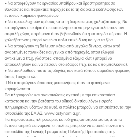
• Να αποφεύγουν τις εργασίες υπαίθρου και δραστηριότητες σε
θαλάσσιες και παράκτιες περιοχές κατά τη διάρκεια εκδήλωσης των
έντονων καιρικών φαινομένων.
• Να προφυλαχτούν αμέσως κατά τη διάρκεια μιας χαλαζόπτωσης. Να
καταφύγουν σε κτίριο ή σε αυτοκίνητο και να μην εγκαταλείπουν τον
ασφαλή χώρο, παρά μόνο όταν βεβαιωθούν ότι η καταιγίδα πέρασε. Η
χαλαζόπτωση μπορεί να είναι πολύ επικίνδυνη και για τα ζώα.
• Να αποφύγουν τη διέλευση κάτω από μεγάλα δέντρα, κάτω από
αναρτημένες πινακίδες και γενικά από περιοχές, όπου ελαφρά
αντικείμενα (π.χ. γλάστρες, σπασμένα τζάμια κλπ.) μπορεί να
αποκολληθούν και να πέσουν στο έδαφος (π.χ. κάτω από μπαλκόνια).
• Να ακολουθούν πιστά τις οδηγίες των κατά τόπους αρμοδίων φορέων,
όπως Τροχαία κλπ.
 Να αποφεύγουν άσκοπες μετακινήσεις όταν τα φαινόμενα
κορυφώνονται.
Για πληροφορίες και ανακοινώσεις σχετικά με την επικρατούσα
κατάσταση και την βατότητα του οδικού δικτύου λόγω εισροής
πλημμυρικών υδάτων σε αυτό, οι πολίτες μπορούν να επισκέπτονται την
ιστοσελίδα της ΕΛ.ΑΣ. www.astynomia.gr.
Για περισσότερες πληροφορίες και οδηγίες αυτοπροστασίας από τα
έντονα καιρικά φαινόμενα, οι πολίτες μπορούν να επισκέπτονται την
ιστοσελίδα της Γενικής Γραμματείας Πολιτικής Προστασίας στην