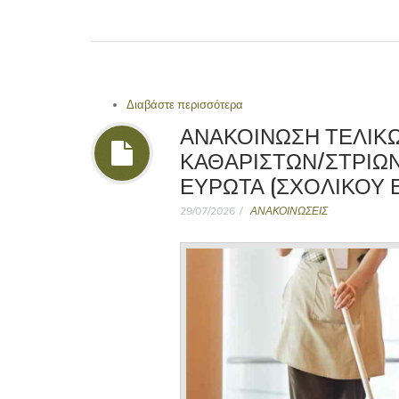
Διαβάστε περισσότερα
για Συλλυπητήριο μήνυμα του
Υπηρεσίας Γυθείου
ΑΝΑΚΟΙΝΩΣΗ ΤΕΛΙΚΩ
ΚΑΘΑΡΙΣΤΩΝ/ΣΤΡΙΩ
ΕΥΡΩΤΑ (ΣΧΟΛΙΚΟΥ ΕΤ
29/07/2026
ΑΝΑΚΟΙΝΩΣΕΙΣ