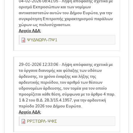
04-02-2026 08:41:05
-
Λήψη απόφασης σχετικά με
ορισμό Εκπροσώπων και των νομίμων
αντικαταστατών αυτών του Δήμου Ευρώτα, για την
συγκρότηση Επιτροπής χαρακτηρισμού παράλιων
χώρων ως πολυσύχναστων.
Αρχείο ΑΔΑ:
ΨΥΔΝΩΡΛ-ΠΨ1
29-01-2026 12:33:06
-
Λήψη απόφασης σχετικά με
τα όργανα διανομής και φύλαξης των υδάτων
άρδευσης, το χρόνο έναρξης και λήξης της
αρδευτικής περιόδου, τον αριθμό των θέσεων
υδρονομέων άρδευσης, τον τομέα για τον οποίο
προορίζεται κάθε θέση, σύμφωνα με το άρθρο 4 παρ.
1 & 2 του Β.Δ. 28.3/15.4.1957, για την αρδευτική
περίοδο 2026 του Δήμου Ευρώτα.
Αρχείο ΑΔΑ:
ΡΡΞΤΩΡΛ-ΨΦΣ