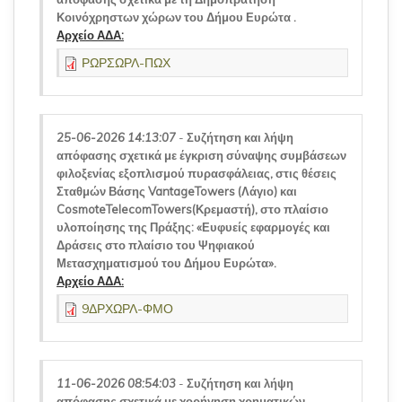
Κοινόχρηστων χώρων του Δήμου Ευρώτα .
Αρχείο ΑΔΑ:
ΡΩΡΣΩΡΛ-ΠΩΧ
25-06-2026 14:13:07
-
Συζήτηση και λήψη
απόφασης σχετικά με έγκριση σύναψης συμβάσεων
φιλοξενίας εξοπλισμού πυρασφάλειας, στις θέσεις
Σταθμών Βάσης VantageTowers (Λάγιο) και
CosmoteTelecomTowers(Κρεμαστή), στο πλαίσιο
υλοποίησης της Πράξης: «Ευφυείς εφαρμογές και
Δράσεις στο πλαίσιο του Ψηφιακού
Μετασχηματισμού του Δήμου Ευρώτα».
Αρχείο ΑΔΑ:
9ΔΡΧΩΡΛ-ΦΜΟ
11-06-2026 08:54:03
-
Συζήτηση και λήψη
απόφασης σχετικά με χορήγηση χρηματικών