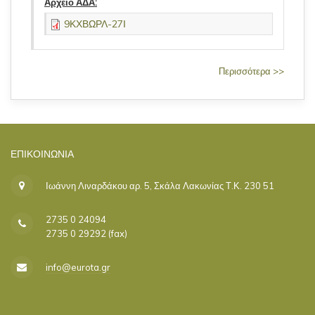
Αρχείο ΑΔΑ:
9ΚΧΒΩΡΛ-27Ι
Περισσότερα >>
ΕΠΙΚΟΙΝΩΝΊΑ
Ιωάννη Λιναρδάκου αρ. 5, Σκάλα Λακωνίας Τ.Κ. 230 51
2735 0 24094
2735 0 29292 (fax)
info@eurota.gr