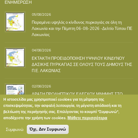
ΕΝΗΜΕΡΩΣΗ
05/08/2026
Παραμένει υψηλός ο κίνδυνος πυρκαγιάς σε όλη τη
Λακωνία και την Πέμπτη 06-08-2026 -Δελτίο Τύπου ΠΕ
Λακωνίας
04/08/2026
ΕΚΤΑΚΤΗ ΠΡΟΕΙΔΟΠΟΙΗΣΗ ΥΨΗΛΟΥ ΚΙΝΔΥΝΟΥ
ΔΑΣΙΚΗΣ ΠΥΡΚΑΓΙΑΣ ΣΕ ΟΛΟΥΣ ΤΟΥΣ ΔΗΜΟΥΣ ΤΗΣ
Π.Ε. ΛΑΚΩΝΙΑΣ
02/08/2026
ΔΡΑΣΗ ΠΡΟΛΗΠΤΙΚΟΥ ΕΛΕΓΧΟΥ ΜΝΗΜΗΣ ΣΤΟ
Η ιστοσελίδα μας χρησιμοποιεί cookies για τη μέτρηση της
ΚΑΠΗ ΣΚΑΛΑΣ
επισκεψιμότητας, την ασφαλή λειτουργία, τη μέγιστη απόδοσή και τη
βελτίωση της περιήγησής σας. Επιλέγοντας το κουμπί "Συμφωνώ",
Μάθετε περισσότερα
αποδέχεστε την χρήση των cookies.
ΚΑΤΗΓΟΡΙΕΣ
Συμφωνώ
Όχι, Δεν Συμφωνώ
ΕΚΔΗΛΩΣΕΙΣ
(8)