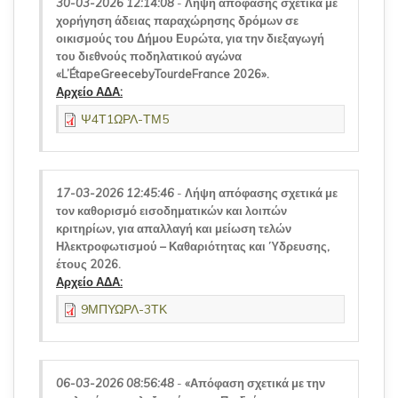
30-03-2026 12:14:08
-
Λήψη απόφασης σχετικά με
χορήγηση άδειας παραχώρησης δρόμων σε
οικισμούς του Δήμου Ευρώτα, για την διεξαγωγή
του διεθνούς ποδηλατικού αγώνα
«L’ÉtapeGreecebyTourdeFrance 2026».
Αρχείο ΑΔΑ:
Ψ4Τ1ΩΡΛ-ΤΜ5
17-03-2026 12:45:46
-
Λήψη απόφασης σχετικά με
τον καθορισμό εισοδηματικών και λοιπών
κριτηρίων, για απαλλαγή και μείωση τελών
Ηλεκτροφωτισμού – Καθαριότητας και Ύδρευσης,
έτους 2026.
Αρχείο ΑΔΑ:
9ΜΠΥΩΡΛ-3ΤΚ
06-03-2026 08:56:48
-
«Απόφαση σχετικά με την