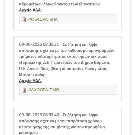
υδρομέτρων λόγω θανάτου των ιδιοκτητών.
Αρχείο ΑΔΑ:
ΨΟ5ΑΩΡΛ-5ΗΑ
09-06-2026 08:39:21
-
Συζήτηση και λήψη
απόφασης σχετικά με τον καθορισμό οριογραμμών
τμήματος υδατορέ-ματος εντός ορίων οικισμού
«Γεράκι» της Δ.Ε. Γερονθρών του Δήμου Ευρώτα,
Π.Ε. Λακω- Νίας, (θέση ιδιοκτησίας Παναγιώτας
Μπού- τσαλη).
Αρχείο ΑΔΑ:
ΨΛΧΟΩΡΛ-ΤΜΩ
09-06-2026 08:33:40
-
Συζήτηση και λήψη
απόφασης σχετικά με την παράταση χρόνου
υλοποίησης της σύμβασης για την προμήθεια
καυσίμων.