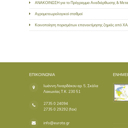
ΑΝΑΚΟΙΝΩΣΗ για το Πρόγραμμα Αναδιάρθωσης & Μετ
Αγρομετεωρολογικοί σταθμοί
Κοινοποίηση πορισμάτων επανεκτίμησης ζημιάς από ΧΑ
ΣΕΛΊΔΕΣ
ΕΠΙΚΟΙΝΩΝΊΑ
ΕΝΗΜΕ
Ιωάννη Λιναρδάκου αρ. 5, Σκάλα
Λακωνίας Τ.Κ. 230 51
2735 0 24094
2735 0 29292 (fax)
info@eurota.gr