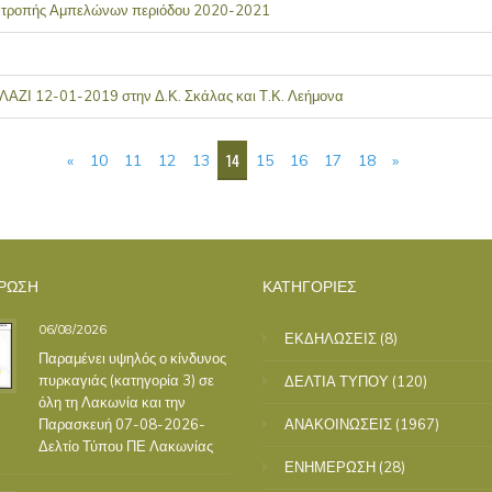
ατροπής Αμπελώνων περιόδου 2020-2021
ΛΑΖΙ 12-01-2019 στην Δ.Κ. Σκάλας και Τ.Κ. Λεήμονα
14
«
10
11
12
13
15
16
17
18
»
ΡΩΣΗ
ΚΑΤΗΓΟΡΙΕΣ
06/08/2026
ΕΚΔΗΛΩΣΕΙΣ
(8)
Παραμένει υψηλός ο κίνδυνος
πυρκαγιάς (κατηγορία 3) σε
ΔΕΛΤΙΑ ΤΥΠΟΥ
(120)
όλη τη Λακωνία και την
Παρασκευή 07-08-2026-
ΑΝΑΚΟΙΝΩΣΕΙΣ
(1967)
Δελτίο Τύπου ΠΕ Λακωνίας
ΕΝΗΜΕΡΩΣΗ
(28)