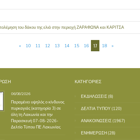
απολέμηση του δάκου της ελιά στην περιοχή ΖΑΡΑΦΩΝΑ και ΚΑΡΙΤΣΑ
17
«
10
11
12
13
14
15
16
18
»
ΡΩΣΗ
ΚΑΤΗΓΟΡΙΕΣ
06/08/2026
ΕΚΔΗΛΩΣΕΙΣ
(8)
Παραμένει υψηλός ο κίνδυνος
πυρκαγιάς (κατηγορία 3) σε
ΔΕΛΤΙΑ ΤΥΠΟΥ
(120)
όλη τη Λακωνία και την
Παρασκευή 07-08-2026-
ΑΝΑΚΟΙΝΩΣΕΙΣ
(1967)
Δελτίο Τύπου ΠΕ Λακωνίας
ΕΝΗΜΕΡΩΣΗ
(28)