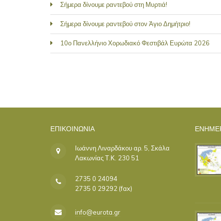
Σήμερα δίνουμε ραντεβού στη Μυρτιά!
Σήμερα δίνουμε ραντεβού στον Άγιο Δημήτριο!
10ο Πανελλήνιο Χορωδιακό Φεστιβάλ Ευρώτα 2026
ΣΕΛΊΔΕΣ
ΕΠΙΚΟΙΝΩΝΊΑ
ΕΝΗΜΕ
Ιωάννη Λιναρδάκου αρ. 5, Σκάλα
Λακωνίας Τ.Κ. 230 51
2735 0 24094
2735 0 29292 (fax)
info@eurota.gr