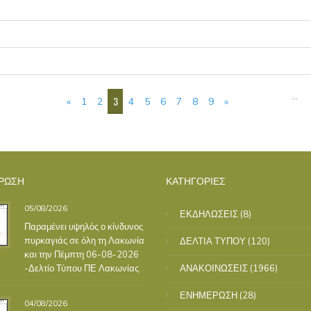
…
3
«
1
2
4
5
6
7
8
9
»
ΡΩΣΗ
ΚΑΤΗΓΟΡΙΕΣ
05/08/2026
ΕΚΔΗΛΩΣΕΙΣ
(8)
Παραμένει υψηλός ο κίνδυνος
πυρκαγιάς σε όλη τη Λακωνία
ΔΕΛΤΙΑ ΤΥΠΟΥ
(120)
και την Πέμπτη 06-08-2026
-Δελτίο Τύπου ΠΕ Λακωνίας
ΑΝΑΚΟΙΝΩΣΕΙΣ
(1966)
ΕΝΗΜΕΡΩΣΗ
(28)
04/08/2026