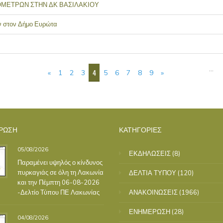
ΟΜΕΤΡΩΝ ΣΤΗΝ ΔΚ ΒΑΣΙΛΑΚΙΟΥ
ν στον Δήμο Ευρώτα
…
4
«
1
2
3
5
6
7
8
9
»
ΡΩΣΗ
ΚΑΤΗΓΟΡΙΕΣ
05/08/2026
ΕΚΔΗΛΩΣΕΙΣ
(8)
Παραμένει υψηλός ο κίνδυνος
πυρκαγιάς σε όλη τη Λακωνία
ΔΕΛΤΙΑ ΤΥΠΟΥ
(120)
και την Πέμπτη 06-08-2026
-Δελτίο Τύπου ΠΕ Λακωνίας
ΑΝΑΚΟΙΝΩΣΕΙΣ
(1966)
ΕΝΗΜΕΡΩΣΗ
(28)
04/08/2026