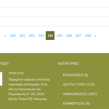
244
«
240
241
242
243
245
246
247
248
»
ΡΩΣΗ
ΚΑΤΗΓΟΡΙΕΣ
06/08/2026
ΕΚΔΗΛΩΣΕΙΣ
(8)
Παραμένει υψηλός ο κίνδυνος
πυρκαγιάς (κατηγορία 3) σε
ΔΕΛΤΙΑ ΤΥΠΟΥ
(120)
όλη τη Λακωνία και την
Παρασκευή 07-08-2026-
ΑΝΑΚΟΙΝΩΣΕΙΣ
(1967)
Δελτίο Τύπου ΠΕ Λακωνίας
ΕΝΗΜΕΡΩΣΗ
(28)