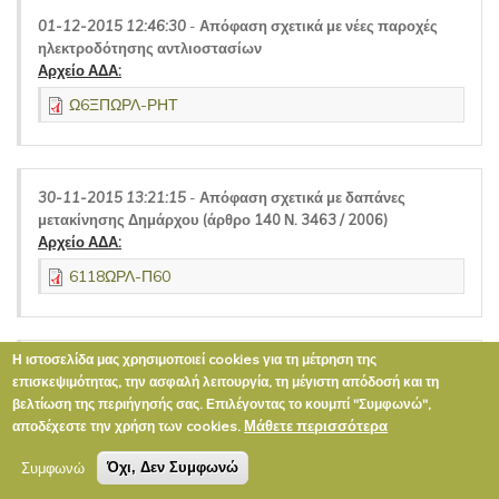
01-12-2015 12:46:30
-
Απόφαση σχετικά με νέες παροχές
ηλεκτροδότησης αντλιοστασίων
Αρχείο ΑΔΑ:
Ω6ΞΠΩΡΛ-ΡΗΤ
30-11-2015 13:21:15
-
Απόφαση σχετικά με δαπάνες
μετακίνησης Δημάρχου (άρθρο 140 Ν. 3463 / 2006)
Αρχείο ΑΔΑ:
6118ΩΡΛ-Π60
Η ιστοσελίδα μας χρησιμοποιεί cookies για τη μέτρηση της
30-11-2015 13:16:27
-
Απόφαση σχετικά με τροποποίηση
επισκεψιμότητας, την ασφαλή λειτουργία, τη μέγιστη απόδοσή και τη
προϋπολογισμού οικ. έτους 2015 – Τροποποίηση Τεχνικού
βελτίωση της περιήγησής σας. Επιλέγοντας το κουμπί "Συμφωνώ",
Προγράμματος
Μάθετε περισσότερα
αποδέχεστε την χρήση των cookies.
Αρχείο ΑΔΑ:
Συμφωνώ
Όχι, Δεν Συμφωνώ
7ΨΦΨΩΡΛ-ΝΕ2