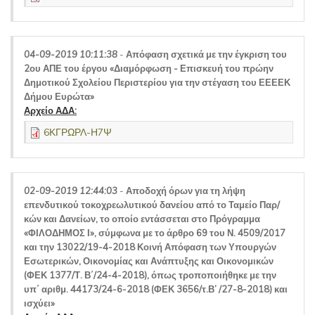
04-09-2019 10:11:38
-
Απόφαση σχετικά με την έγκριση του
2ου ΑΠΕ του έργου «Διαμόρφωση - Επισκευή του πρώην
Δημοτικού Σχολείου Περιστερίου για την στέγαση του ΕΕΕΕΚ
Δήμου Ευρώτα»
Αρχείο ΑΔΑ:
6ΚΓΡΩΡΛ-Η7Ψ
02-09-2019 12:44:03
-
Αποδοχή όρων για τη λήψη
επενδυτικού τοκοχρεωλυτικού δανείου από το Ταμείο Παρ/
κών και Δανείων, το οποίο εντάσσεται στο Πρόγραμμα
«ΦΙΛΟΔΗΜΟΣ Ι», σύμφωνα με το άρθρο 69 του Ν. 4509/2017
και την 13022/19-4-2018 Κοινή Απόφαση των Υπουργών
Εσωτερικών, Οικονομίας και Ανάπτυξης και Οικονομικών
(ΦΕΚ 1377/Τ. Β΄/24-4-2018), όπως τροποποιήθηκε με την
υπ΄ αριθμ. 44173/24-6-2018 (ΦΕΚ 3656/τ.Β’ /27-8-2018) και
ισχύει»