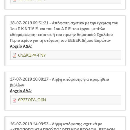
18-07-2019 09:51:21
-
Απόφαση σχετικά με την έγκριση του
1ου Π.Κ.Ν.Τ.Μ.Ε. και του 1ου Α.Π.Ε. του έργου με τίτλο
«Διαμόρφωση- επισκευή του πρώην Δημοτικού Σχολείου
Περιστερίου για τη στέγαση του ΕΕΕΕΚ Δήμου Ευρώτα»
Αρχείο ΑΔΑ:
6ΝΔΚΩΡΛ-ΓΝΥ
17-07-2019 10:08:27
-
Λήψη απόφασης για προμήθεια
βιβλίων
Αρχείο ΑΔΑ:
6Ρ2ΣΩΡΛ-Ο6Ν
16-07-2019 14:03:53
-
Λήψη απόφασης σχετικά με
<<ΤΡΟΠΟΠΟΙΗΣΗ ΠΡΟΫΠΟΛΟΓΙΣΜΟΥ ΕΣΟΔΩΝ- ΕΞΟΔΩΝ