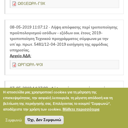
ΩΘ1ΕΩΡΛ-Γ9Χ
08-05-2019 11:07:12
-
Λήψη απόφασης περί τροποποίησης
προϋπολογισμού εσόδων - εξόδων οικ. έτους 2019-
τροποποίηση Τεχνικού προγράμματος σύμφωνα με την
υπ΄αρ. πρωτ. 5481/12-04-2019 εισήγηση της αρμόδιας
υπηρεσίας.
Αρχείο ΑΔΑ:
ΩΡΓΙΩΡΛ-Ψ0Ι
07-05-2019 14:37:08
-
Λήψη απόφασης περί επιχορήγησης
Η ιστοσελίδα μας χρησιμοποιεί cookies για τη μέτρηση της
πολιτιστικών συλλόγων
επισκεψιμότητας, την ασφαλή λειτουργία, τη μέγιστη απόδοσή και τη
Αρχείο ΑΔΑ:
βελτίωση της περιήγησής σας. Επιλέγοντας το κουμπί "Συμφωνώ",
ΨΩ9ΞΩΡΛ-Ο34
Μάθετε περισσότερα
αποδέχεστε την χρήση των cookies.
Συμφωνώ
Όχι, Δεν Συμφωνώ