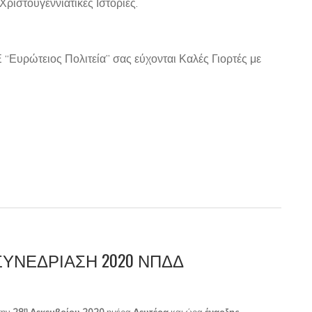
ριστουγεννιάτικες Ιστορίες.
 “Ευρώτειος Πολιτεία” σας εύχονται Καλές Γιορτές με
ΣΥΝΕΔΡΙΑΣΗ 2020 ΝΠΔΔ
η
την
28
Δεκεμβρίου 2020
ημέρα
Δευτέρα
και ώρα
έναρξης