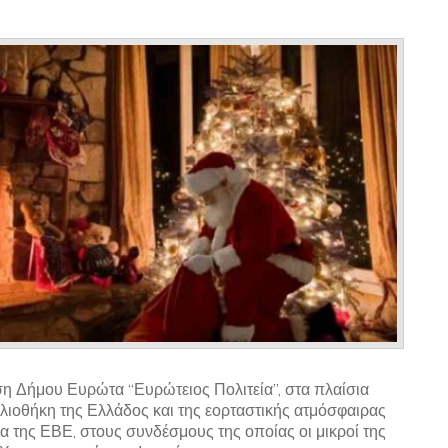
η Δήμου Ευρώτα “Ευρώτειος Πολιτεία”, στα πλαίσια
βλιοθήκη της Ελλάδος και της εορταστικής ατμόσφαιρας
α της ΕΒΕ, στους συνδέσμους της οποίας οι μικροί της