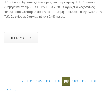
Η Διεύθυνση Αγροτικής Οικονομίας και Κτηνιατρικής Π.Ε. Λακωνίας
ενημερώνει ότι την ΔΕΥΤΕΡΑ 19-08-2019 αρχίζει ο 2ος γενικός
δολωματικός ψεκασμός για την καταπολέμηση του δάκου της ελιάς στην
Τ.Κ. Δαφνίου με διάρκεια μέχρι έξι (6) ημέρες .
ΠΕΡΙΣΣΌΤΕΡΑ
ΣΕΛΊΔΕΣ
…
…
188
«
184
185
186
187
189
190
191
192
»