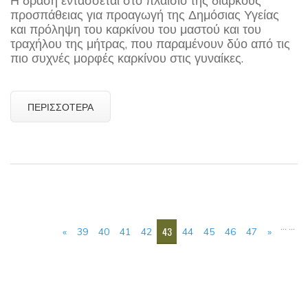
Η δράση εντάσσεται στο πλαίσιο της διαρκούς
προσπάθειας για προαγωγή της Δημόσιας Υγείας
και πρόληψη του καρκίνου του μαστού και του
τραχήλου της μήτρας, που παραμένουν δύο από τις
πιο συχνές μορφές καρκίνου στις γυναίκες.
ΠΕΡΙΣΣΌΤΕΡΑ
ΣΕΛΊΔΕΣ
…
…
43
«
39
40
41
42
44
45
46
47
»