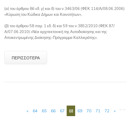
(α) του άρθρου 86 εδ. γ) και δ) του ν.3463/06 (ΦΕΚ 114/Α/08.06.2006)
«Κύρωση του Κώδικα Δήμων και Κοινοτήτων»,
(β) του άρθρου 58 παρ. 1 εδ. δ) και 59 του ν.3852/2010 (ΦΕΚ 87/
Α/07.06.2010) «Νέα αρχιτεκτονική της Αυτοδιοίκησης και της
Αποκεντρωμένης Διοίκησης-Πρόγραμμα Καλλικράτης»,
ΠΕΡΙΣΣΌΤΕΡΑ
ΣΕΛΊΔΕΣ
…
…
68
«
64
65
66
67
69
70
71
72
»