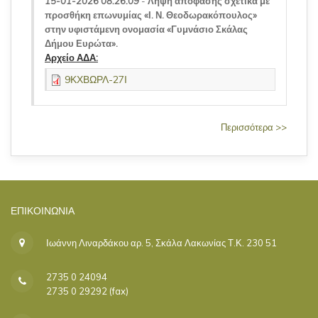
15-01-2026 08:26:09
-
Λήψη απόφασης σχετικά με
προσθήκη επωνυμίας «Ι. Ν. Θεοδωρακόπουλος»
στην υφιστάμενη ονομασία «Γυμνάσιο Σκάλας
Δήμου Ευρώτα».
Αρχείο ΑΔΑ:
9ΚΧΒΩΡΛ-27Ι
Περισσότερα >>
ΕΠΙΚΟΙΝΩΝΊΑ
Ιωάννη Λιναρδάκου αρ. 5, Σκάλα Λακωνίας Τ.Κ. 230 51
2735 0 24094
2735 0 29292 (fax)