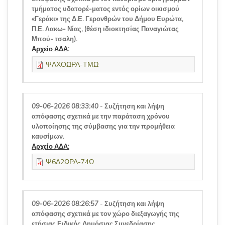
τμήματος υδατορέ-ματος εντός ορίων οικισμού
«Γεράκι» της Δ.Ε. Γερονθρών του Δήμου Ευρώτα,
Π.Ε. Λακω- Νίας, (θέση ιδιοκτησίας Παναγιώτας
Μπού- τσαλη).
Αρχείο ΑΔΑ:
ΨΛΧΟΩΡΛ-ΤΜΩ
09-06-2026 08:33:40
-
Συζήτηση και λήψη
απόφασης σχετικά με την παράταση χρόνου
υλοποίησης της σύμβασης για την προμήθεια
καυσίμων.
Αρχείο ΑΔΑ:
Ψ6Δ2ΩΡΛ-74Ω
09-06-2026 08:26:57
-
Συζήτηση και λήψη
απόφασης σχετικά με τον χώρο διεξαγωγής της
ετήσιας Ειδικής Δημόσιας Συνεδρίασης