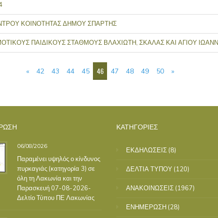
4
ΝΤΡΟΥ ΚΟΙΝΟΤΗΤΑΣ ΔΗΜΟΥ ΣΠΑΡΤΗΣ
ΟΤΙΚΟΥΣ ΠΑΙΔΙΚΟΥΣ ΣΤΑΘΜΟΥΣ ΒΛΑΧΙΩΤΗ, ΣΚΑΛΑΣ ΚΑΙ ΑΓΙΟΥ ΙΩΑ
46
«
42
43
44
45
47
48
49
50
»
ΡΩΣΗ
ΚΑΤΗΓΟΡΙΕΣ
06/08/2026
ΕΚΔΗΛΩΣΕΙΣ
(8)
Παραμένει υψηλός ο κίνδυνος
πυρκαγιάς (κατηγορία 3) σε
ΔΕΛΤΙΑ ΤΥΠΟΥ
(120)
όλη τη Λακωνία και την
Παρασκευή 07-08-2026-
ΑΝΑΚΟΙΝΩΣΕΙΣ
(1967)
Δελτίο Τύπου ΠΕ Λακωνίας
ΕΝΗΜΕΡΩΣΗ
(28)