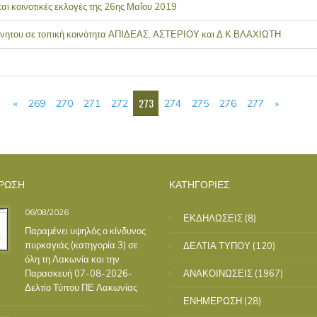
 και κοινοτικές εκλογές της 26ης Μαΐου 2019
κίνητου σε τοπική κοινότητα ΑΠΙΔΕΑΣ, ΑΣΤΕΡΙΟΥ και Δ.Κ ΒΛΑΧΙΩΤΗ
273
«
269
270
271
272
274
275
276
277
»
ΡΩΣΗ
ΚΑΤΗΓΟΡΙΕΣ
06/08/2026
ΕΚΔΗΛΩΣΕΙΣ
(8)
Παραμένει υψηλός ο κίνδυνος
πυρκαγιάς (κατηγορία 3) σε
ΔΕΛΤΙΑ ΤΥΠΟΥ
(120)
όλη τη Λακωνία και την
Παρασκευή 07-08-2026-
ΑΝΑΚΟΙΝΩΣΕΙΣ
(1967)
Δελτίο Τύπου ΠΕ Λακωνίας
ΕΝΗΜΕΡΩΣΗ
(28)