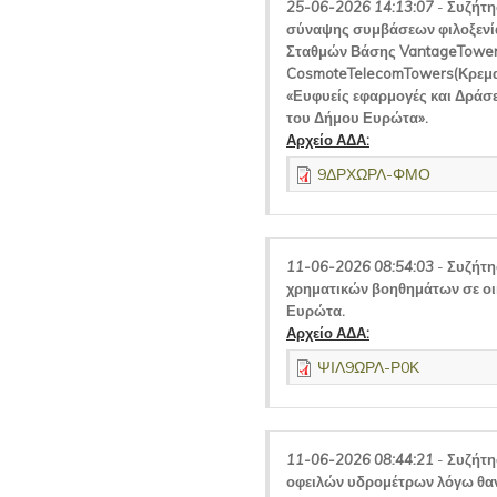
25-06-2026 14:13:07
-
Συζήτη
σύναψης συμβάσεων φιλοξενία
Σταθμών Βάσης VantageTowers
CosmoteTelecomTowers(Κρεμασ
«Ευφυείς εφαρμογές και Δράσ
του Δήμου Ευρώτα».
Αρχείο ΑΔΑ:
9ΔΡΧΩΡΛ-ΦΜΟ
11-06-2026 08:54:03
-
Συζήτη
χρηματικών βοηθημάτων σε οι
Ευρώτα.
Αρχείο ΑΔΑ:
ΨΙΛ9ΩΡΛ-Ρ0Κ
11-06-2026 08:44:21
-
Συζήτη
οφειλών υδρομέτρων λόγω θαν